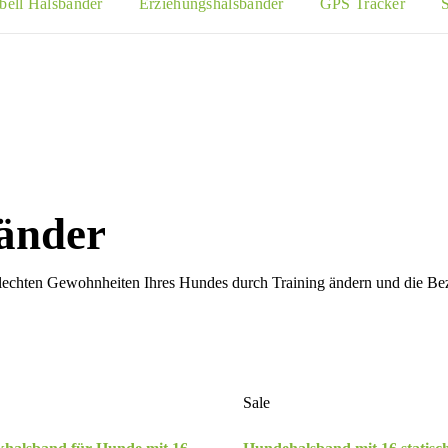
bell Halsbänder
Erziehungshalsbänder
GPS Tracker
änder
chlechten Gewohnheiten Ihres Hundes durch Training ändern und die 
Sale