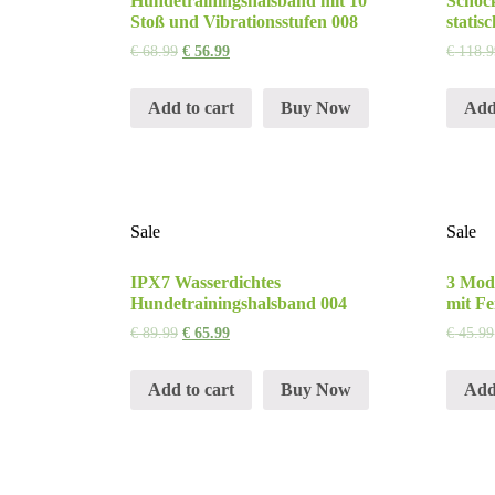
Hundetrainingshalsband mit 10
Schoc
Stoß und Vibrationsstufen 008
statis
€
68.99
€
56.99
€
118.9
Add to cart
Buy Now
Add
Sale
Sale
IPX7 Wasserdichtes
3 Mod
Hundetrainingshalsband 004
mit F
€
89.99
€
65.99
€
45.99
Add to cart
Buy Now
Add