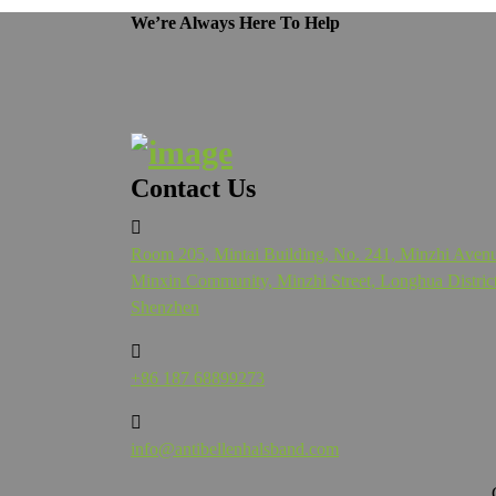
We’re Always Here To Help
Contact Us
Room 205, Mintai Building, No. 241, Minzhi Aven
Minxin Community, Minzhi Street, Longhua District
Shenzhen
+86 187 68899273
info@antibellenhalsband.com