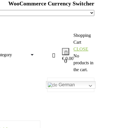
WooCommerce Currency Switcher
Shopping
Cart
CLOSE
No
€
0.00
0
products in
the cart.
German