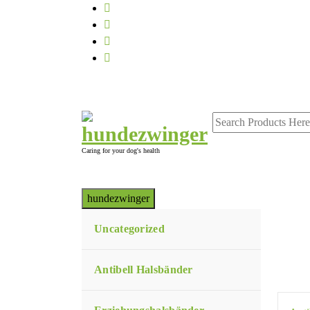
Skip
to
content
Caring for your dog's health
hundezwinger
Uncategorized
Antibell Halsbänder