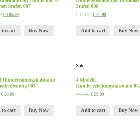
khalsband für Hunde mit 16
Hundehalsband mit 16 statisc
chen Stufen 007
Stufen 006
9
€
105.99
€
128.99
€
74.99
 to cart
Buy Now
Add to cart
Buy Now
Sale
i Hundetrainingshalsband
4 Modelle
ernbedienung 003
Hundeerziehungshalsband 00
€
39.99
€
65.99
€
59.99
 to cart
Buy Now
Add to cart
Buy Now