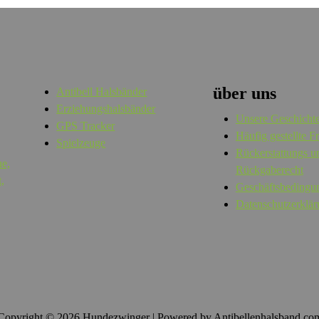
über uns
Antibell Halsbänder
Erziehungshalsbänder
Unsere Geschicht
GPS Tracker
Häufig gestellte F
Spielzeuge
Rückerstattungs u
ue,
Rückgaberecht
,
Geschäftsbedingu
Datenschutzerklä
Copyright © 2026 Hundezwinger | Powered by Antibellenhalsband.co