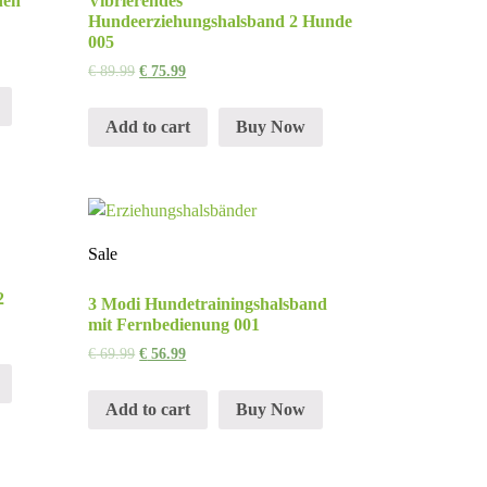
hen
Vibrierendes
Hundeerziehungshalsband 2 Hunde
005
€
89.99
€
75.99
Add to cart
Buy Now
Sale
2
3 Modi Hundetrainingshalsband
mit Fernbedienung 001
€
69.99
€
56.99
Add to cart
Buy Now