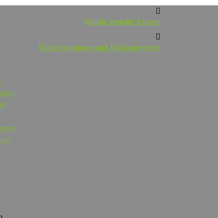
Häufig gestellte Fragen
Rückerstattungs und Rückgaberecht
e
ragen
nd
ngen
rung
m